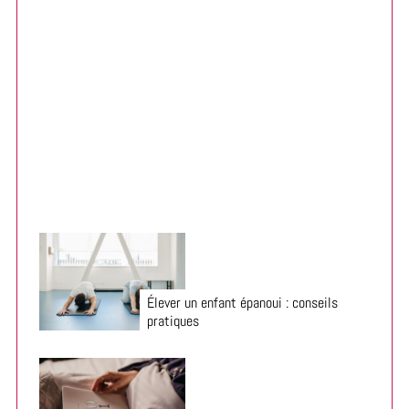
f
o
r
:
Organiser la chambre enfant pour la rentrée 2026
Élever un enfant épanoui : conseils
pratiques