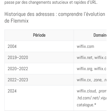
passe par des changements astucieux et rapides d’URL.
Historique des adresses : comprendre l’évolution
de Flemmix
Période
Domaines 
2004
wiflix.com
2019–2020
wiflix.net, wiflix.co
2020–2022
wiflix.org, wiflix.city
2022–2023
wiflix.cx, .zone, .nam
2024
wiflix.cloud, .promo, 
.hd.com/.net/.vip/.si
catalogue.*