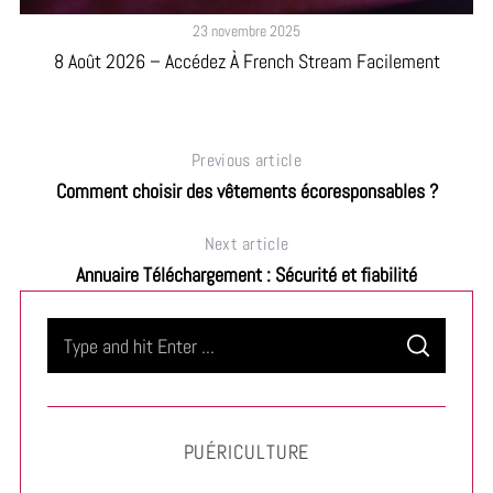
23 novembre 2025
8 Août 2026 – Accédez À French Stream Facilement
Previous article
Comment choisir des vêtements écoresponsables ?
Next article
Annuaire Téléchargement : Sécurité et fiabilité
S
S
e
E
A
a
R
C
H
r
PUÉRICULTURE
c
h