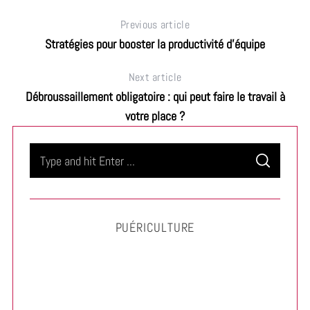
Previous article
Stratégies pour booster la productivité d’équipe
Next article
Débroussaillement obligatoire : qui peut faire le travail à
votre place ?
S
S
e
E
A
a
R
C
H
r
PUÉRICULTURE
c
h
f
o
r