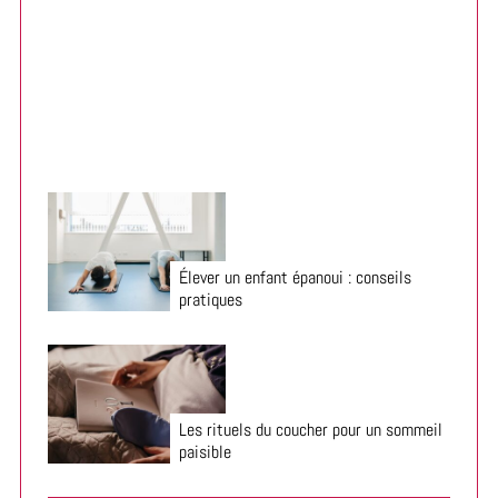
:
Organiser la chambre enfant pour la rentrée 2026
Élever un enfant épanoui : conseils
pratiques
Les rituels du coucher pour un sommeil
paisible