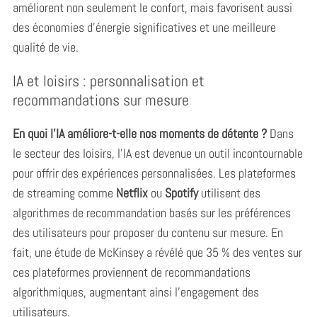
améliorent non seulement le confort, mais favorisent aussi
des économies d’énergie significatives et une meilleure
qualité de vie.
S
e
IA et loisirs : personnalisation et
a
recommandations sur mesure
r
c
En quoi l’IA améliore-t-elle nos moments de détente ?
Dans
h
f
le secteur des loisirs, l’IA est devenue un outil incontournable
o
pour offrir des expériences personnalisées. Les plateformes
r
de streaming comme
Netflix
ou
Spotify
utilisent des
:
algorithmes de recommandation basés sur les préférences
des utilisateurs pour proposer du contenu sur mesure. En
fait, une étude de McKinsey a révélé que 35 % des ventes sur
ces plateformes proviennent de recommandations
algorithmiques, augmentant ainsi l’engagement des
utilisateurs.