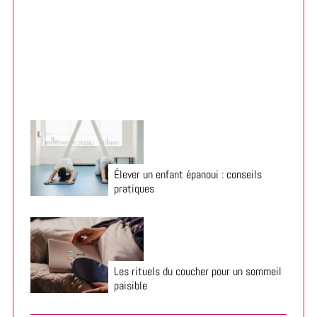
:
Organiser la chambre enfant pour la rentrée 2026
Élever un enfant épanoui : conseils
pratiques
Les rituels du coucher pour un sommeil
paisible