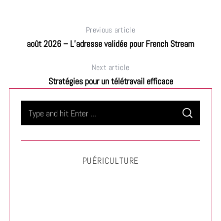
Previous article
août 2026 – L’adresse validée pour French Stream
Next article
Stratégies pour un télétravail efficace
S
S
e
E
A
a
R
C
H
r
PUÉRICULTURE
c
h
f
o
r