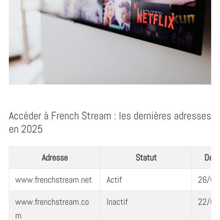
Accéder à French Stream : les dernières adresses
en 2025
Adresse
Statut
Dern
www.frenchstream.net
Actif
26/09
www.frenchstream.co
Inactif
22/09
m